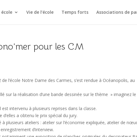
 école
Vie de l’école
Temps forts
Associations de pa
écono’mer pour les CM
 de l’école Notre Dame des Carmes, s’est rendue à Océanopolis, au
illé sur la réalisation d’une bande dessinée sur le thème » imaginez le
l est intervenu à plusieurs reprises dans la classe.
 d’elles a obtenu le prix spécial du jury.
é à plusieurs ateliers : atelier sur l’économie expliquée, atelier de nœu
enregistrement d’interview.
 et notamment une exposition de planches originales du dessinateur Pa