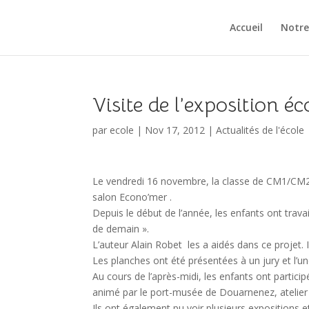
Accueil
Notre
Visite de l’exposition 
par
ecole
|
Nov 17, 2012
|
Actualités de l'école
Le vendredi 16 novembre, la classe de CM1/CM2
salon Econo’mer .
Depuis le début de l’année, les enfants ont trava
de demain ».
L’auteur Alain Robet les a aidés dans ce projet. I
Les planches ont été présentées à un jury et l’une
Au cours de l’après-midi, les enfants ont particip
animé par le port-musée de Douarnenez, atelier 
Ils ont également pu voir plusieurs expositions