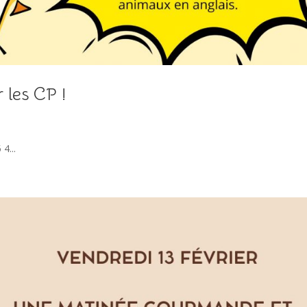
 les CP !
4...