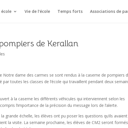
 école
Vie de l’école
Temps forts
Associations de pa
s pompiers de Kerallan
les
ole Notre dame des carmes se sont rendus à la caserne de pompiers 
né par toutes les classes de l’école qui travaillent pendant deux semai
vert à la caserne les différents véhicules qui interviennent selon les
si compris l’importance de la précision du message lors de l’alerte.
 la grande échelle, les élèves ont pu poser les questions qu’ils avaient
ient la visite. La semaine prochaine, les élèves de CM2 seront formé