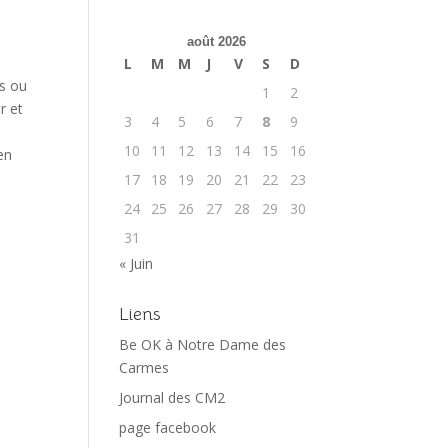
août 2026
L
M
M
J
V
S
D
es ou
1
2
r et
3
4
5
6
7
8
9
10
11
12
13
14
15
16
en
17
18
19
20
21
22
23
24
25
26
27
28
29
30
31
« Juin
Liens
Be OK à Notre Dame des
Carmes
Journal des CM2
page facebook