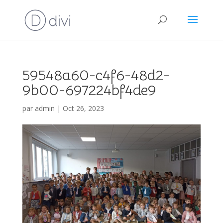
59548a60-c4f6-48d2-
9b00-697224bf4de9
par
admin
|
Oct 26, 2023