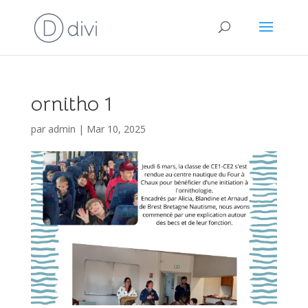
ornitho 1
par
admin
|
Mar 10, 2025