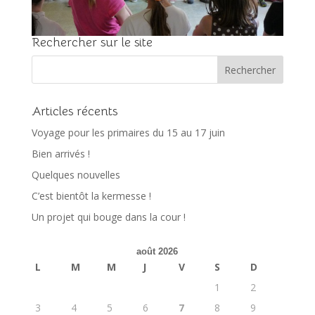
Rechercher sur le site
Articles récents
Voyage pour les primaires du 15 au 17 juin
Bien arrivés !
Quelques nouvelles
C’est bientôt la kermesse !
Un projet qui bouge dans la cour !
août 2026
L
M
M
J
V
S
D
1
2
3
4
5
6
7
8
9