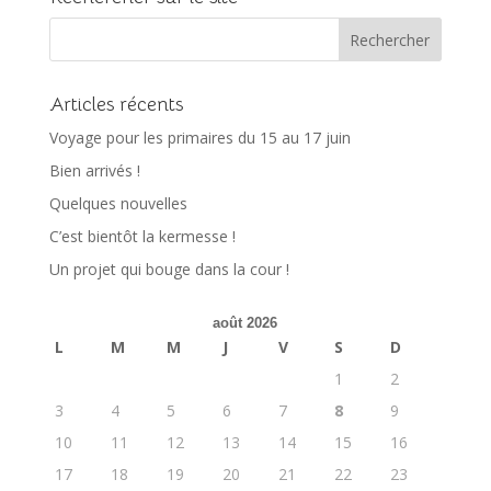
Articles récents
Voyage pour les primaires du 15 au 17 juin
Bien arrivés !
Quelques nouvelles
C’est bientôt la kermesse !
Un projet qui bouge dans la cour !
août 2026
L
M
M
J
V
S
D
1
2
3
4
5
6
7
8
9
10
11
12
13
14
15
16
17
18
19
20
21
22
23